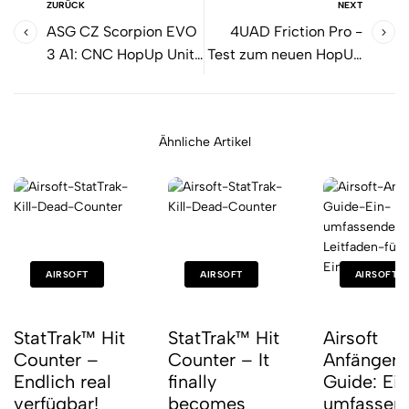
ZURÜCK
NEXT
ASG CZ Scorpion EVO
4UAD Friction Pro -
3 A1: CNC HopUp Unit
Test zum neuen HopUP
und Airtech Studios
Bucking
Upgrades
Ähnliche Artikel
AIRSOFT
AIRSOFT
AIRSOFT
StatTrak™ Hit
StatTrak™ Hit
Airsoft
Counter –
Counter – It
Anfänger
Endlich real
finally
Guide: Ein
verfügbar!
becomes
umfassen