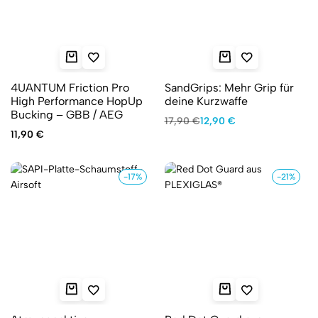
4UANTUM Friction Pro
SandGrips: Mehr Grip für
High Performance HopUp
deine Kurzwaffe
Bucking – GBB / AEG
17,90
€
12,90
€
11,90
€
-17%
-21%