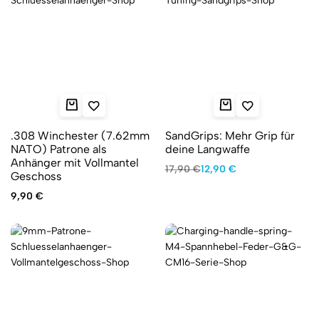
.308 Winchester (7.62mm
SandGrips: Mehr Grip für
NATO) Patrone als
deine Langwaffe
Anhänger mit Vollmantel
17,90
€
12,90
€
Geschoss
9,90
€