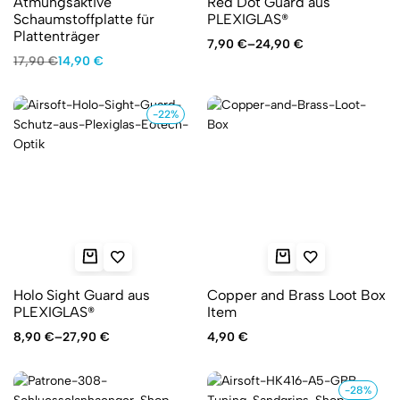
Atmungsaktive
Red Dot Guard aus
Schaumstoffplatte für
PLEXIGLAS®
Plattenträger
7,90
€
–
24,90
€
17,90
€
14,90
€
-22%
Holo Sight Guard aus
Copper and Brass Loot Box
PLEXIGLAS®
Item
8,90
€
–
27,90
€
4,90
€
-28%