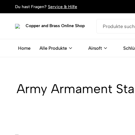
Du hast Fragen?
Service & Hilfe
Copper
Dein
and
Shop
Brass
für
Home
Alle Produkte
Airsoft
Schlü
Online
Schlüsselanhänger,
Shop
Armbänder
und
Magente
aus
Army Armament Stac
Patronen