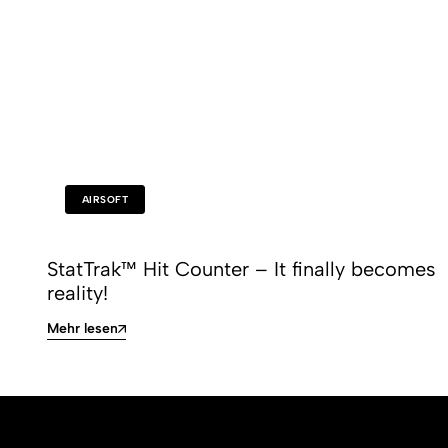
AIRSOFT
StatTrak™ Hit Counter – It finally becomes
reality!
Mehr lesen