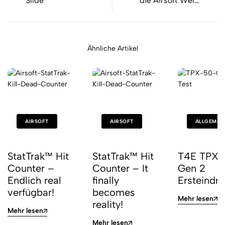
Slide
die Airsoft Welt:
Begadi PD9 Sport
Ähnliche Artikel
AIRSOFT
AIRSOFT
ALLGEMEI
StatTrak™ Hit
StatTrak™ Hit
T4E TPX 
Counter –
Counter – It
Gen 2
Endlich real
finally
Ersteindr
verfügbar!
becomes
Mehr lesen
reality!
Mehr lesen
Mehr lesen