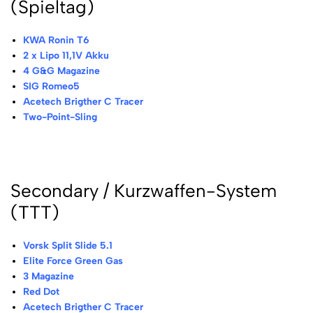
(Spieltag)
KWA Ronin T6
2 x Lipo 11,1V Akku
4 G&G Magazine
SIG Romeo5
Acetech Brigther C Tracer
Two-Point-Sling
Secondary / Kurzwaffen-System
(TTT)
Vorsk Split Slide 5.1
Elite Force Green Gas
3 Magazine
Red Dot
Acetech Brigther C Tracer