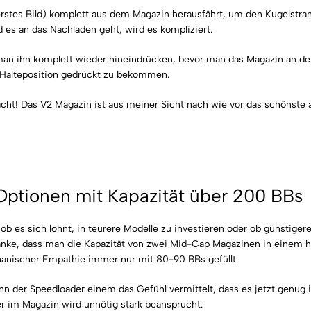
erstes Bild) komplett aus dem Magazin herausfährt, um den Kugelstran
 es an das Nachladen geht, wird es kompliziert.
man ihn komplett wieder hineindrücken, bevor man das Magazin an de
e Halteposition gedrückt zu bekommen.
t! Das V2 Magazin ist aus meiner Sicht nach wie vor das schönste au
Optionen mit Kapazität über 200 BBs
 ob es sich lohnt, in teurere Modelle zu investieren oder ob günstige
nke, dass man die Kapazität von zwei Mid-Cap Magazinen in einem h
hanischer Empathie immer nur mit 80-90 BBs gefüllt.
n der Speedloader einem das Gefühl vermittelt, dass es jetzt genug is
er im Magazin wird unnötig stark beansprucht.