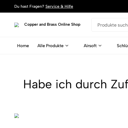
Du hast Fragen?
Service & Hilfe
Copper
Dein
and
Shop
Brass
für
Home
Alle Produkte
Airsoft
Schlü
Online
Schlüsselanhänger,
Shop
Armbänder
und
Magente
aus
Habe ich durch Zuf
Patronen