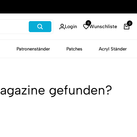
Schneller Versand
0
0
Login
Wunschliste
Patronenständer
Patches
Acryl Ständer
 Magazine gefunden?