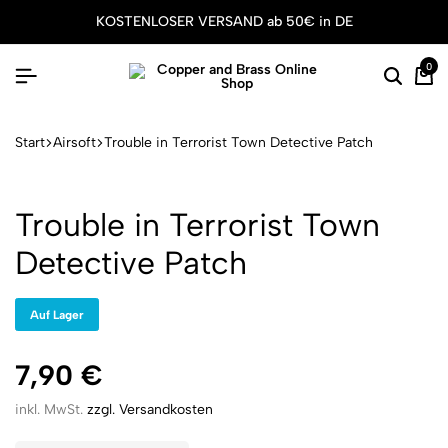
KOSTENLOSER VERSAND ab 50€ in DE
0
Suche
Wa
Start
Airsoft
Trouble in Terrorist Town Detective Patch
Trouble in Terrorist Town
Detective Patch
Auf Lager
7,90
€
inkl. MwSt.
zzgl. Versandkosten