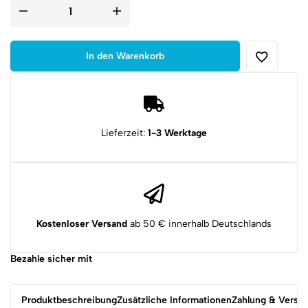
Trouble
in
Terrorist
Town
Detective
In den Warenkorb
Patch
Menge
Lieferzeit:
1-3 Werktage
Kostenloser Versand
ab 50 € innerhalb Deutschlands
Bezahle sicher mit
Produktbeschreibung
Zusätzliche Informationen
Zahlung & Versa