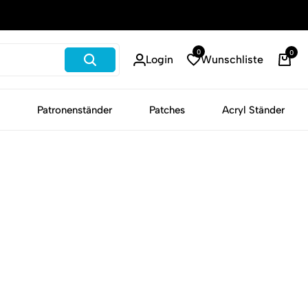
Schneller Versand
0
0
Login
Wunschliste
War
Patronenständer
Patches
Acryl Ständer