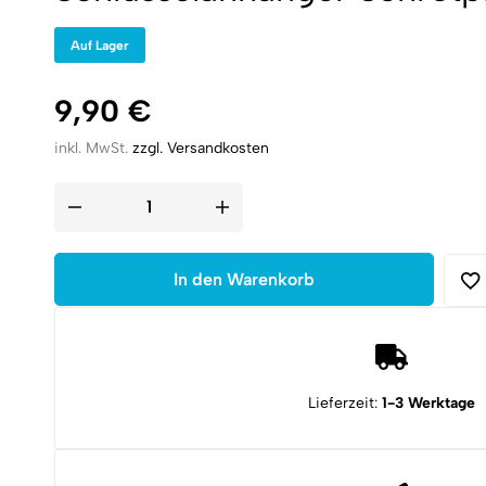
Auf Lager
9,90
€
inkl. MwSt.
zzgl. Versandkosten
Schlüsselanhänger
Schrotpatrone
Kaliber
12/70
|
In den Warenkorb
Hellblau
Menge
Lieferzeit:
1-3 Werktage