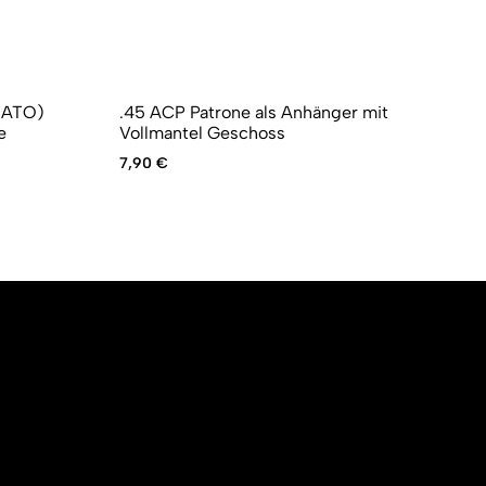
NATO)
.45 ACP Patrone als Anhänger mit
9m
e
Vollmantel Geschoss
Vo
7,90
€
7,