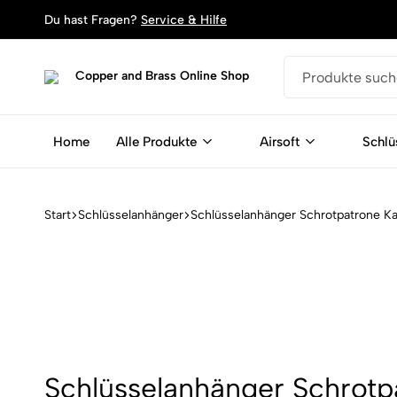
Du hast Fragen?
Service & Hilfe
Copper
Dein
and
Shop
Brass
für
Home
Alle Produkte
Airsoft
Schlü
Online
Schlüsselanhänger,
Shop
Armbänder
und
Magente
Start
Schlüsselanhänger
Schlüsselanhänger Schrotpatrone Kali
aus
Patronen
Schlüsselanhänger Schrotpa