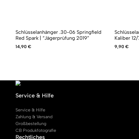
Schlüsselanhänger .30-06 Springfield
Schlüssela
Red Spark | “Jägerprüfung 2019”
Kaliber 12/
14,90
€
9,90
€
Service & Hilfe
Service & Hilfe
Zahlung & Versand
Großbestellung
CB Produkfotografie
Rechtliches