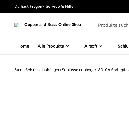
Du hast Fragen?
Service & Hilfe
Copper
Dein
and
Shop
Brass
für
Home
Alle Produkte
Airsoft
Schlü
Online
Schlüsselanhänger,
Shop
Armbänder
und
Magente
Start
Schlüsselanhänger
Schlüsselanhänger .30-06 Springfiel
aus
Patronen