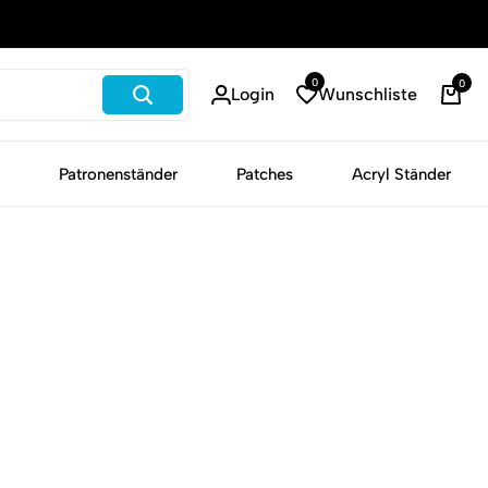
Schneller Versand
0
0
Login
Wunschliste
War
Patronenständer
Patches
Acryl Ständer