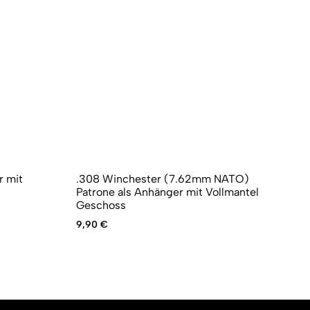
r mit
.308 Winchester (7.62mm NATO)
9m
Patrone als Anhänger mit Vollmantel
Ho
Geschoss
7,
9,90
€