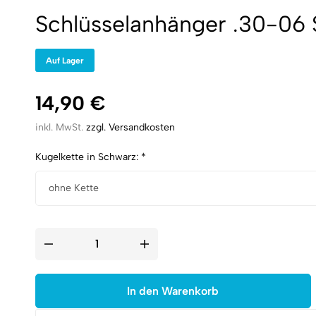
Schlüsselanhänger .30-06 S
Auf Lager
14,90
€
inkl. MwSt.
zzgl. Versandkosten
Kugelkette in Schwarz:
*
Schlüsselanhänger
.30-
06
Springfield
Red
In den Warenkorb
Spark
|