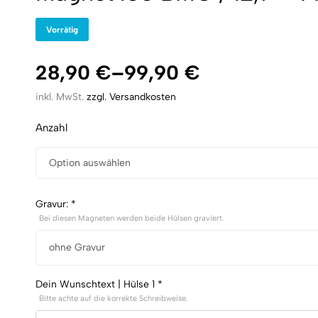
Vorrätig
28,90
€
–
99,90
€
inkl. MwSt.
zzgl. Versandkosten
Anzahl
Gravur:
*
Bei diesen Magneten werden beide Hülsen graviert.
Dein Wunschtext | Hülse 1
*
Bitte achte auf die korrekte Schreibweise.