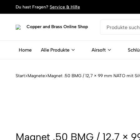
Du hast Fragen?
Service & Hilfe
Copper
Dein
and
Shop
Brass
für
Home
Alle Produkte
Airsoft
Schlü
Online
Schlüsselanhänger,
Shop
Armbänder
und
Magente
Start
Magnete
Magnet .50 BMG / 12,7 × 99 mm NATO mit Sil
aus
Patronen
Magnet .50 BMG / 12,7 × 9