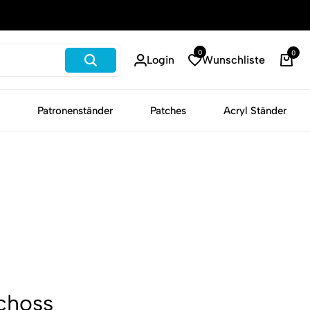
Schneller Versand
0
0
Login
Wunschliste
War
Patronenständer
Patches
Acryl Ständer
choss