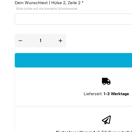
Dein Wunschtext | Hülse 2, Zeile 2
*
Bitte achte auf die korrekte Schreibweise.
Magnet
.50
BMG
/
12,7
×
99
mm
NATO
mit
Silver
Tip
Geschoss
Lieferzeit:
1-3 Werktage
Menge