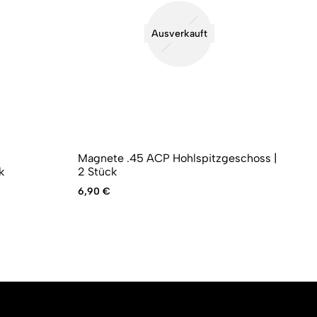
Ausverkauft
Magnete .45 ACP Hohlspitzgeschoss |
Ma
k
2 Stück
Ru
6,90
€
13