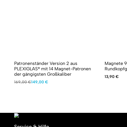
Patronenständer Version 2 aus
Magnete 9
PLEXIGLAS® mit 14 Magnet-Patronen
Rundkopfg
der gängigsten Großkaliber
13,90
€
Ursprünglicher
Aktueller
169,00
€
149,00
€
Preis
Preis
war:
ist:
169,00 €
149,00 €.
Service & Hilfe