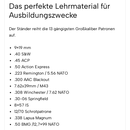
Das perfekte Lehrmaterial für
Ausbildungszwecke
Der Ständer reiht die 13 gängigsten Großkaliber Patronen
auf.
9×19 mm
.40 S&W
.45 ACP
.50 Action Express
.223 Remington / 5.56 NATO
.300 AAC Blackout
7.62x39mm / M43
.308 Winchester / 7.62 NATO
.30-06 Springfield
8×57 IS
12/70 Schrotpatrone
.338 Lapua Magnum
.50 BMG /12,7×99 NATO