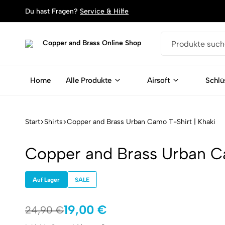
Du hast Fragen?
Service & Hilfe
Copper
Dein
and
Shop
Brass
für
Home
Alle Produkte
Airsoft
Schlü
Online
Schlüsselanhänger,
Shop
Armbänder
und
Magente
Start
Shirts
Copper and Brass Urban Camo T-Shirt | Khaki
aus
Patronen
Copper and Brass Urban Ca
Auf Lager
SALE
19,00
€
24,90
€
24% OFF
Ursprünglicher
Aktueller