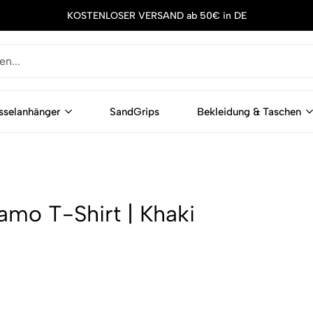
KOSTENLOSER VERSAND ab 50€ in DE
sselanhänger
SandGrips
Bekleidung & Taschen
mo T-Shirt | Khaki