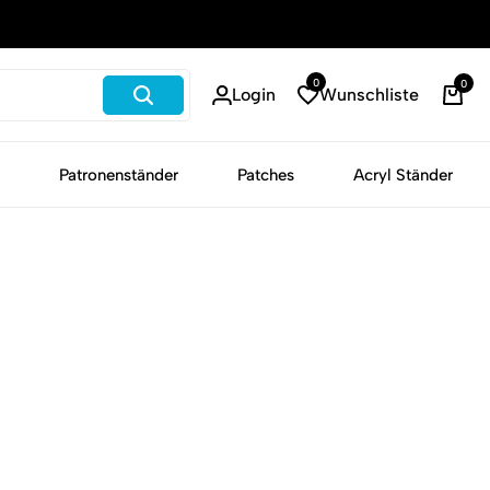
Schneller Versand
0
0
Login
Wunschliste
War
Patronenständer
Patches
Acryl Ständer