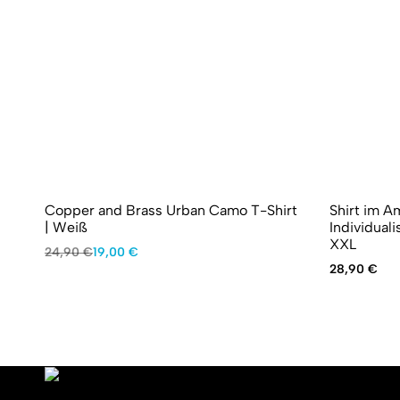
Copper and Brass Urban Camo T-Shirt
Shirt im 
| Weiß
Individuali
XXL
Ursprünglicher
Aktueller
24,90
€
19,00
€
Preis
Preis
28,90
€
war:
ist:
24,90 €
19,00 €.