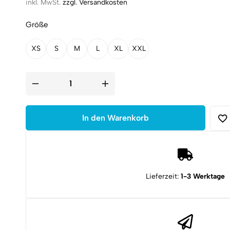
Preis
Preis
inkl. MwSt.
zzgl. Versandkosten
war:
ist:
Größe
24,90 €
19,00 €.
XS
S
M
L
XL
XXL
Copper
and
Brass
Urban
Camo
In den Warenkorb
T-
Shirt
|
Khaki
Menge
Lieferzeit:
1-3 Werktage