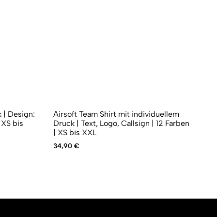
 | Design:
Airsoft Team Shirt mit individuellem
T-
 XS bis
Druck | Text, Logo, Callsign | 12 Farben
sc
| XS bis XXL
Urs
Akt
24
Pre
Pre
34,90
€
war
ist:
24
19,