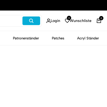
Schneller Versand
0
0
Login
Wunschliste
War
Patronenständer
Patches
Acryl Ständer