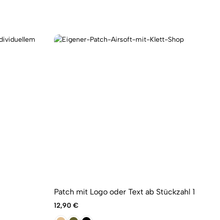
Patch mit Logo oder Text ab Stückzahl 1
Sc
6m
12,90
€
7,