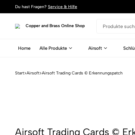
Du hast Fragen?
Service & Hilfe
Copper
Dein
and
Shop
Brass
für
Home
Alle Produkte
Airsoft
Schlü
Online
Schlüsselanhänger,
Shop
Armbänder
und
Magente
Start
Airsoft
Airsoft Trading Cards © Erkennungspatch
aus
Patronen
Airsoft Trading Cards © E