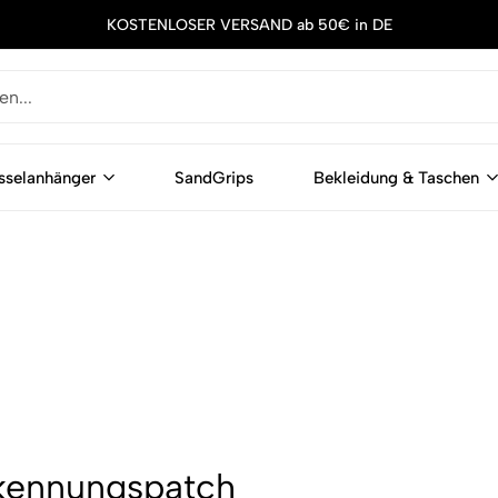
KOSTENLOSER VERSAND ab 50€ in DE
sselanhänger
SandGrips
Bekleidung & Taschen
rkennungspatch