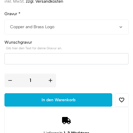
inkl. MwSt.
zzgl. Versandkosten
Gravur
*
Wunschgravur
Gib hier den Text für deine Gravur an.
Airsoft
Schlüsselanhänger
mit
Tracer
BB
In den Warenkorb
Einschussloch
Menge