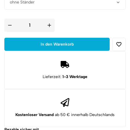
9mm
Patrone
als
Anhänger
mit
In den Warenkorb
Vollmantel
Geschoss
Tombak
Menge
Lieferzeit:
1-3 Werktage
Kostenloser Versand
ab 50 € innerhalb Deutschlands
Bezahle sicher mit