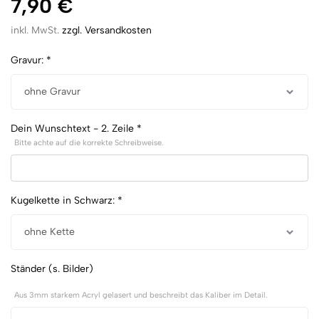
7,90
€
inkl. MwSt.
zzgl. Versandkosten
Gravur:
*
Dein Wunschtext - 2. Zeile
*
Bitte achte auf die korrekte Schreibweise.
Kugelkette in Schwarz:
*
Ständer (s. Bilder)
Aus 3mm starkem Acryl gelasert und beschreibt das Kaliber im Detail.