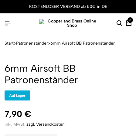
KOSTENLOSER VERSAND ab 50€ in DE
0
Suche
Wa
Start
Patronenständer
6mm Airsoft BB Patronenständer
6mm Airsoft BB
Patronenständer
Auf Lager
7,90
€
inkl. MwSt.
zzgl. Versandkosten