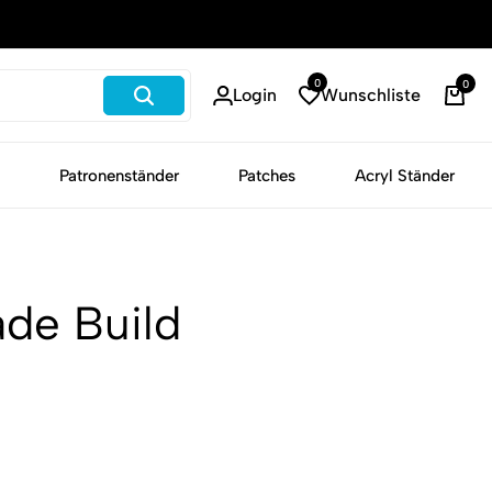
Schneller Versand
0
0
Login
Wunschliste
Patronenständer
Patches
Acryl Ständer
ade Build