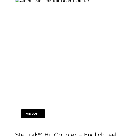
AIRSOFT
StatTrak™ Hit Counter – Endlich real