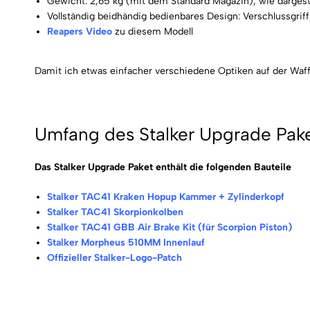
Gewicht: 2,65 kg (mit dem Standard Magazin), wie dargeste
Vollständig beidhändig bedienbares Design: Verschlussgri
Reapers Video
zu diesem Modell
Damit ich etwas einfacher verschiedene Optiken auf der Waff
Umfang des Stalker Upgrade Pak
Das Stalker Upgrade Paket enthält die folgenden Bauteile
Stalker TAC41 Kraken Hopup Kammer + Zylinderkopf
Stalker TAC41 Skorpionkolben
Stalker TAC41 GBB Air Brake Kit (für Scorpion Piston)
Stalker Morpheus 510MM Innenlauf
Offizieller Stalker-Logo-Patch