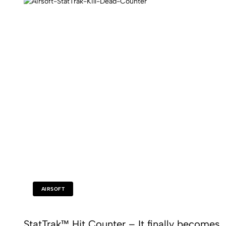
AIRSOFT
StatTrak™ Hit Counter – It finally becomes