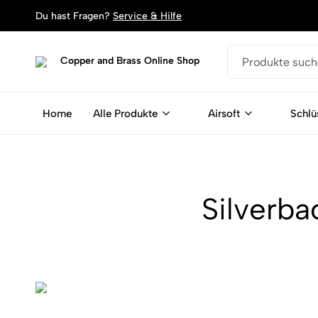
Du hast Fragen?
Service & Hilfe
Copper
Dein
and
Shop
Brass
für
Home
Alle Produkte
Airsoft
Schlü
Online
Schlüsselanhänger,
Shop
Armbänder
und
Magente
aus
Silverba
Patronen