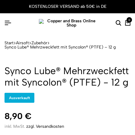
KOSTENLOSER VERSAND ab 50€ in DE
0
Suche
Wa
Start
Airsoft
Zubehör
Synco Lube® Mehrzweckfett mit Syncolon® (PTFE) – 12 g
Synco Lube® Mehrzweckfett
mit Syncolon® (PTFE) - 12 g
Ausverkauft
8,90
€
inkl. MwSt.
zzgl. Versandkosten