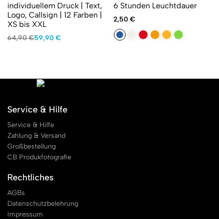
individuellem Druck | Text,
6 Stunden Leuchtdauer
Logo, Callsign | 12 Farben |
2,50
€
XS bis XXL
Ursprünglicher
Aktueller
64,90
€
59,90
€
Preis
Preis
war:
ist:
64,90 €
59,90 €.
Service & Hilfe
Service & Hilfe
Zahlung & Versand
Großbestellung
CB Produkfotografie
Rechtliches
AGBs
Datenschutzbelehrung
Impressum