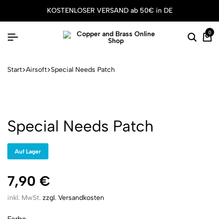
KOSTENLOSER VERSAND ab 50€ in DE
0
Suche
Wa
Start
Airsoft
Special Needs Patch
Special Needs Patch
Auf Lager
7,90
€
inkl. MwSt.
zzgl. Versandkosten
Farbe