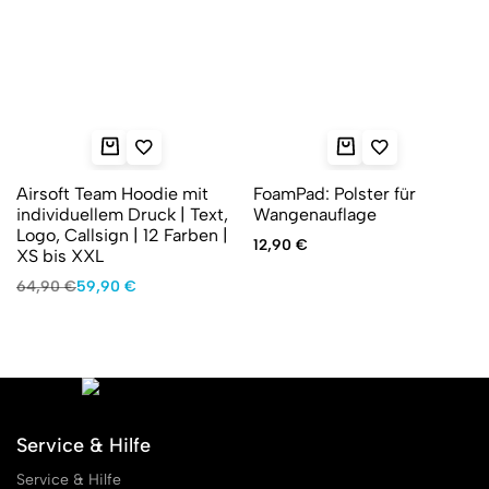
Airsoft Team Hoodie mit
FoamPad: Polster für
individuellem Druck | Text,
Wangenauflage
Logo, Callsign | 12 Farben |
12,90
€
XS bis XXL
Ursprünglicher
Aktueller
64,90
€
59,90
€
Preis
Preis
war:
ist:
64,90 €
59,90 €.
Service & Hilfe
Service & Hilfe