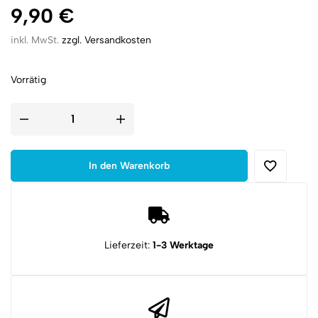
9,90
€
inkl. MwSt.
zzgl. Versandkosten
Vorrätig
Schlüsselanhänger
Schrotpatrone
Kaliber
12/70
|
In den Warenkorb
Transparent
Slug
Blau
Menge
Lieferzeit:
1-3 Werktage