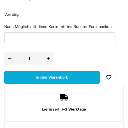
Vorrätig
Nach Möglichkeit diese Karte mit ins Booster Pack packen:
Random
Airsoft
Trading
Cards
©
In den Warenkorb
Booster
Pack
Menge
Lieferzeit:
1-3 Werktage