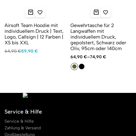
Airsoft Team Hoodie mit
Gewehrtasche für 2
individuellem Druck | Text,
Langwaffen mit
Logo, Callsign | 12 Farben |
individuellem Druck,
XS bis XXL
gepolstert, Schwarz oder
Oliv, 95cm oder 140cm
Ursprünglicher
Aktueller
64,90
€
59,90
€
Preis
Preis
64,90
€
–
74,90
€
war:
ist:
64,90 €
59,90 €.
Service & Hilfe
Service & Hilfe
Zahlung & Versand
Großbestellung