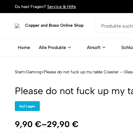
Du hast Fragen?
Service & Hilfe
Copper
Dein
and
Shop
Brass
für
Home
Alle Produkte
Airsoft
Schlü
Online
Schlüsselanhänger,
Shop
Armbänder
und
Magente
Start
Gaming
Please do not fuck up my table Coaster – Glas
aus
Patronen
Please do not fuck up my t
Auf Lager
9,90
€
–
29,90
€