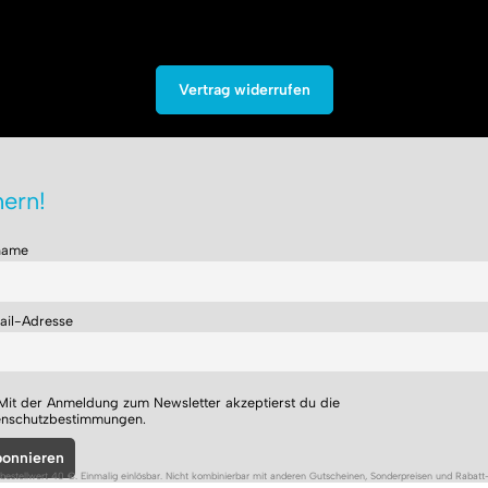
Vertrag widerrufen
ern!
name
ail-Adresse
Mit der Anmeldung zum Newsletter akzeptierst du die
enschutzbestimmungen.
bestellwert 40 €. Einmalig einlösbar. Nicht kombinierbar mit anderen Gutscheinen, Sonderpreisen und Rabatt