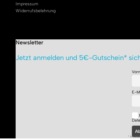
Impressum
Widerrufsbelehrung
Newsletter
Jetzt anmelden und 5€-Gutschein* sich
Vor
E-M
Dat
* Mindest