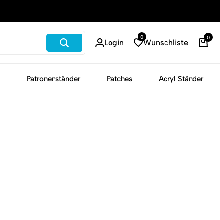
Schneller Versand
0
0
Login
Wunschliste
War
Patronenständer
Patches
Acryl Ständer