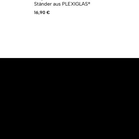
Ständer aus PLEXIGLAS®
Urs
Akt
34
Pre
Pre
16,90
€
war
ist:
34
29