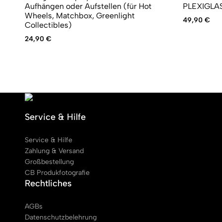
Aufhängen oder Aufstellen (für Hot
PLEXIGLAS®
Wheels, Matchbox, Greenlight
49,90
€
Collectibles)
24,90
€
Service & Hilfe
Service & Hilfe
Zahlung & Versand
Großbestellung
CB Produkfotografie
Rechtliches
AGBs
Datenschutzbelehrung