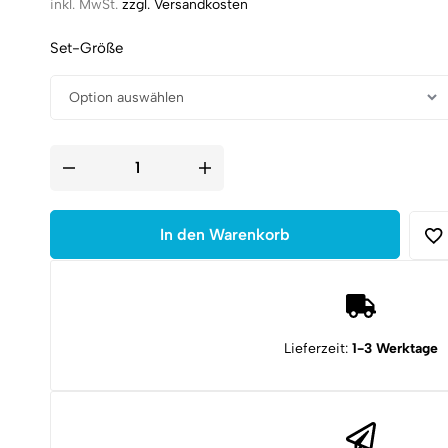
inkl. MwSt.
zzgl. Versandkosten
Set-Größe
Please
do
not
fuck
up
In den Warenkorb
my
table
Coaster
-
Glasuntersetzer
Menge
Lieferzeit:
1-3 Werktage