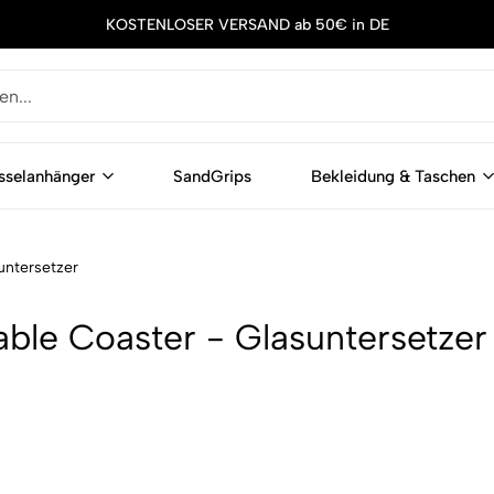
KOSTENLOSER VERSAND ab 50€ in DE
sselanhänger
SandGrips
Bekleidung & Taschen
untersetzer
able Coaster - Glasuntersetzer