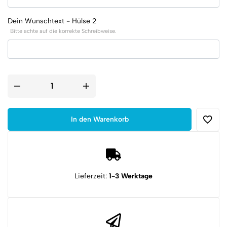
Dein Wunschtext - Hülse 2
Bitte achte auf die korrekte Schreibweise.
Bullet
Band
Desert
Camo
|
In den Warenkorb
Armband
mit
9mm
Patronenhülsen
und
Paracord
Menge
Lieferzeit:
1-3 Werktage