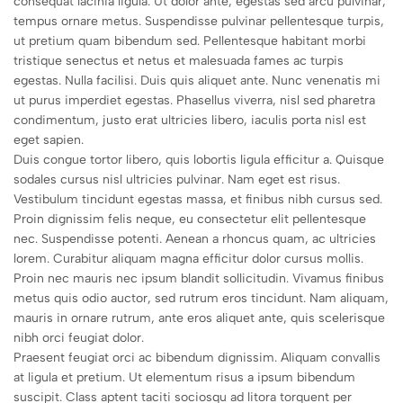
consequat lacinia ligula. Ut dolor ante, egestas sed arcu pulvinar,
tempus ornare metus. Suspendisse pulvinar pellentesque turpis,
ut pretium quam bibendum sed. Pellentesque habitant morbi
tristique senectus et netus et malesuada fames ac turpis
egestas. Nulla facilisi. Duis quis aliquet ante. Nunc venenatis mi
ut purus imperdiet egestas. Phasellus viverra, nisl sed pharetra
condimentum, justo erat ultricies libero, iaculis porta nisl est
eget sapien.
Duis congue tortor libero, quis lobortis ligula efficitur a. Quisque
sodales cursus nisl ultricies pulvinar. Nam eget est risus.
Vestibulum tincidunt egestas massa, et finibus nibh cursus sed.
Proin dignissim felis neque, eu consectetur elit pellentesque
nec. Suspendisse potenti. Aenean a rhoncus quam, ac ultricies
lorem. Curabitur aliquam magna efficitur dolor cursus mollis.
Proin nec mauris nec ipsum blandit sollicitudin. Vivamus finibus
metus quis odio auctor, sed rutrum eros tincidunt. Nam aliquam,
mauris in ornare rutrum, ante eros aliquet ante, quis scelerisque
nibh orci feugiat dolor.
Praesent feugiat orci ac bibendum dignissim. Aliquam convallis
at ligula et pretium. Ut elementum risus a ipsum bibendum
suscipit. Class aptent taciti sociosqu ad litora torquent per