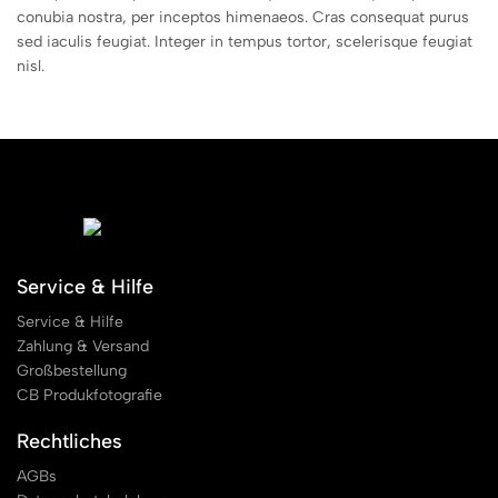
conubia nostra, per inceptos himenaeos. Cras consequat purus
sed iaculis feugiat. Integer in tempus tortor, scelerisque feugiat
nisl.
Service & Hilfe
Service & Hilfe
Zahlung & Versand
Großbestellung
CB Produkfotografie
Rechtliches
AGBs