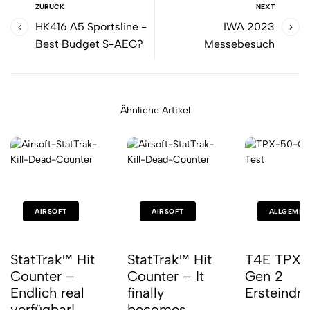
ZURÜCK
NEXT
HK416 A5 Sportsline -
IWA 2023
Best Budget S-AEG?
Messebesuch
Ähnliche Artikel
AIRSOFT
AIRSOFT
ALLGEMEI
StatTrak™ Hit
StatTrak™ Hit
T4E TPX 
Counter –
Counter – It
Gen 2
Endlich real
finally
Ersteindr
verfügbar!
becomes