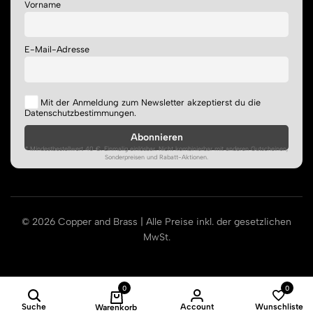
Vorname
E-Mail-Adresse
Mit der Anmeldung zum Newsletter akzeptierst du die
Datenschutzbestimmungen.
* Mindestbestellwert 40 €. Einmalig einlösbar. Nicht kombinierbar mit anderen Gutscheinen,
Sonderpreisen und Rabatt-Aktionen.
© 2026 Copper and Brass | Alle Preise inkl. der gesetzlichen
MwSt.
0
0
Suche
Account
Wunschliste
Warenkorb